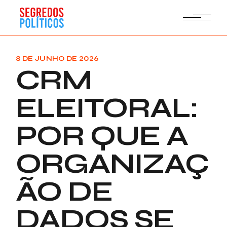
Skip
to
the
content
8 DE JUNHO DE 2026
CRM
ELEITORAL:
POR QUE A
ORGANIZAÇ
ÃO DE
DADOS SE